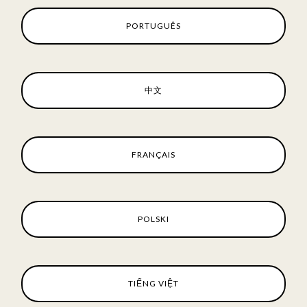
PORTUGUÊS
中文
FRANÇAIS
POLSKI
TIẾNG VIỆT