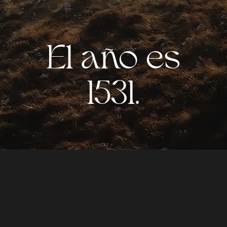
El año es
1531.