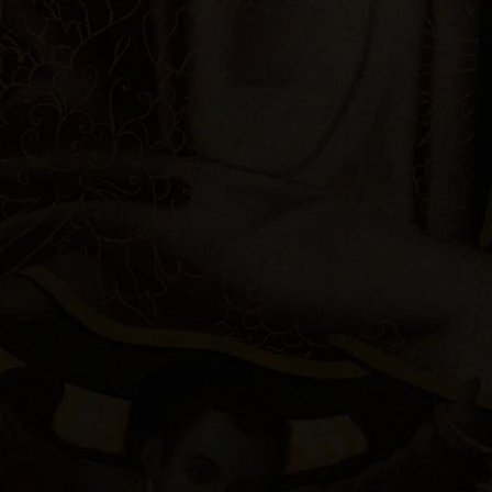
consagración a Nuestra Señora de Guadalupe el 12 de
diciembre. Recibirás mensajes ocasionales del Cardenal
Burke.